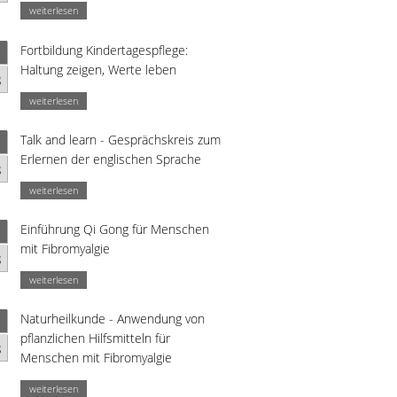
weiterlesen
Fortbildung Kindertagespflege:
Haltung zeigen, Werte leben
g
weiterlesen
Talk and learn - Gesprächskreis zum
Erlernen der englischen Sprache
g
weiterlesen
Einführung Qi Gong für Menschen
mit Fibromyalgie
g
weiterlesen
Naturheilkunde - Anwendung von
pflanzlichen Hilfsmitteln für
g
Menschen mit Fibromyalgie
weiterlesen