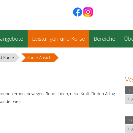
sangebote
Leistungen und Kurse
Bereiche
Übe
d Kurse
Kurse Ansicht
Ve
15
kennenlernen, bewegen, Ruhe finden, neue Kraft für den Alltag.
Au
under Geist.
17
Au