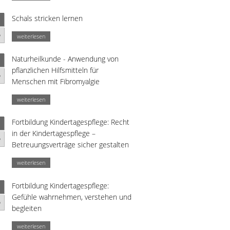
Schals stricken lernen
p
weiterlesen
Naturheilkunde - Anwendung von
pflanzlichen Hilfsmitteln für
p
Menschen mit Fibromyalgie
weiterlesen
Fortbildung Kindertagespflege: Recht
in der Kindertagespflege –
p
Betreuungsverträge sicher gestalten
weiterlesen
Fortbildung Kindertagespflege:
Gefühle wahrnehmen, verstehen und
p
begleiten
weiterlesen