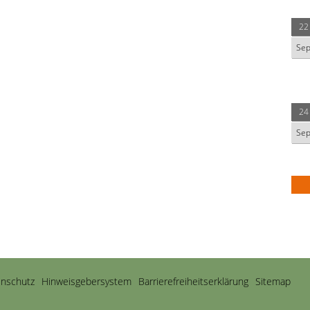
22
Se
24
Se
nschutz
Hinweisgebersystem
Barrierefreiheitserklärung
Sitemap