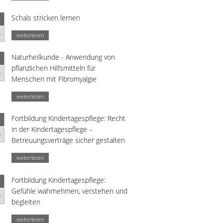
Schals stricken lernen
p
weiterlesen
Naturheilkunde - Anwendung von
pflanzlichen Hilfsmitteln für
p
Menschen mit Fibromyalgie
weiterlesen
Fortbildung Kindertagespflege: Recht
in der Kindertagespflege –
p
Betreuungsverträge sicher gestalten
weiterlesen
Fortbildung Kindertagespflege:
Gefühle wahrnehmen, verstehen und
p
begleiten
weiterlesen