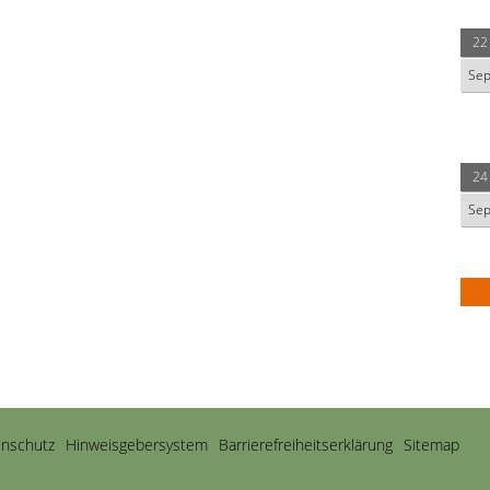
22
Se
24
Se
nschutz
Hinweisgebersystem
Barrierefreiheitserklärung
Sitemap