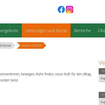
sangebote
Leistungen und Kurse
Bereiche
Übe
d Kurse
Kurse Ansicht
Ve
15
kennenlernen, bewegen, Ruhe finden, neue Kraft für den Alltag.
Au
under Geist.
17
Au