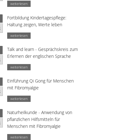
weiterlesen
Fortbildung Kindertagespflege:
Haltung zeigen, Werte leben
g
weiterlesen
Talk and learn - Gesprächskreis zum
Erlernen der englischen Sprache
g
weiterlesen
Einführung Qi Gong für Menschen
mit Fibromyalgie
g
weiterlesen
Naturheilkunde - Anwendung von
pflanzlichen Hilfsmitteln für
g
Menschen mit Fibromyalgie
weiterlesen