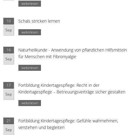
weiterlesen
Schals stricken lernen
10
Sep
weiterlesen
Naturheilkunde - Anwendung von pflanzlichen Hilfsmitteln
16
für Menschen mit Fibromyalgie
Sep
weiterlesen
Fortbildung Kindertagespflege: Recht in der
17
Kindertagespflege – Betreuungsverträge sicher gestalten
Sep
weiterlesen
Fortbildung Kindertagespflege: Gefühle wahrnehmen,
21
verstehen und begleiten
Sep