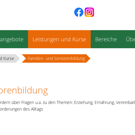
sangebote
Leistungen und Kurse
Bereiche
Übe
d Kurse
Familien- und Seniorenbildung
iorenbildung
ern über Fragen u.a. zu den Themen: Erziehung, Ernährung, Vereinbark
orderungen des Alltags