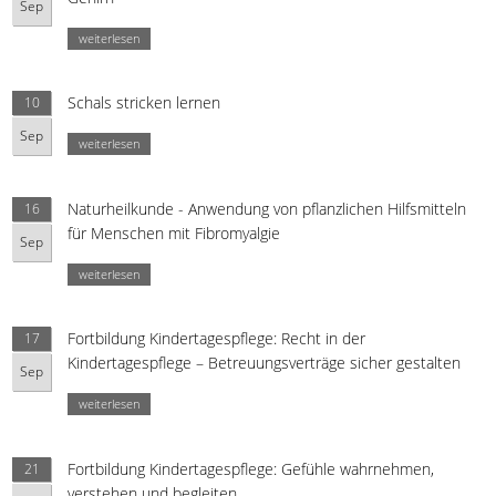
Sep
weiterlesen
Schals stricken lernen
10
Sep
weiterlesen
Naturheilkunde - Anwendung von pflanzlichen Hilfsmitteln
16
für Menschen mit Fibromyalgie
Sep
weiterlesen
Fortbildung Kindertagespflege: Recht in der
17
Kindertagespflege – Betreuungsverträge sicher gestalten
Sep
weiterlesen
Fortbildung Kindertagespflege: Gefühle wahrnehmen,
21
verstehen und begleiten