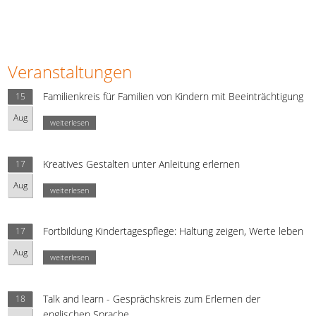
Veranstaltungen
Familienkreis für Familien von Kindern mit Beeinträchtigung
15
Aug
weiterlesen
Kreatives Gestalten unter Anleitung erlernen
17
Aug
weiterlesen
Fortbildung Kindertagespflege: Haltung zeigen, Werte leben
17
Aug
weiterlesen
Talk and learn - Gesprächskreis zum Erlernen der
18
englischen Sprache